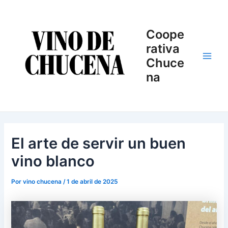
Ir
Main
al
Men
contenido
Coope
rativa
Chuce
na
El arte de servir un buen
vino blanco
Por
vino chucena
/
1 de abril de 2025